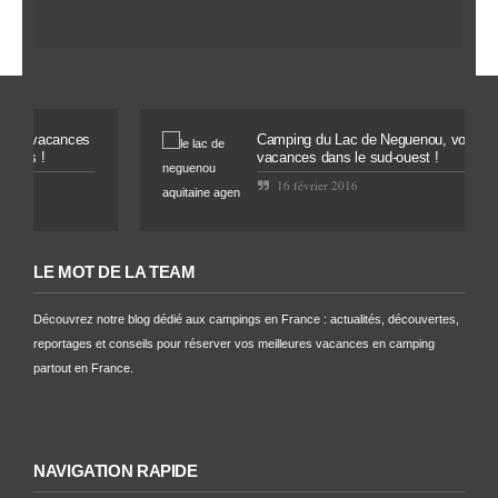
s vacances
Camping du Lac de Neguenou, vos
es !
vacances dans le sud-ouest !
16 février 2016
LE MOT DE LA TEAM
Découvrez notre blog dédié aux campings en France : actualités, découvertes,
reportages et conseils pour réserver vos meilleures vacances en camping
partout en France.
NAVIGATION RAPIDE