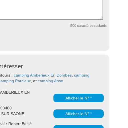
500
caractères restants
ntéresser
ntours :
camping Amberieux En Dombes
,
camping
camping Parcieux
, et
camping Anse
.
0 AMBERIEUX EN
Afficher le N° *
r 69400
 SUR SAONE
Afficher le N° *
l r Robert Baltié