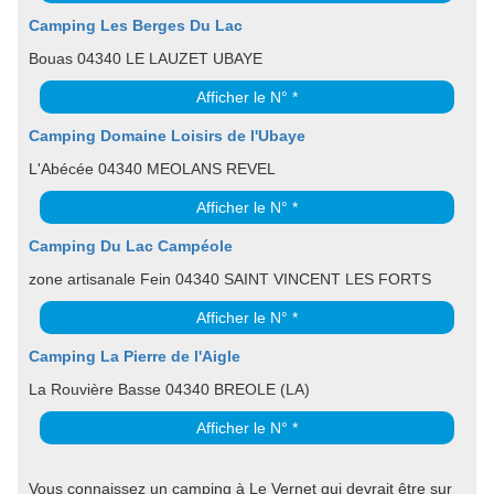
Camping Les Berges Du Lac
Bouas 04340 LE LAUZET UBAYE
Afficher le N° *
Camping Domaine Loisirs de l'Ubaye
L'Abécée 04340 MEOLANS REVEL
Afficher le N° *
Camping Du Lac Campéole
zone artisanale Fein 04340 SAINT VINCENT LES FORTS
Afficher le N° *
Camping La Pierre de l'Aigle
La Rouvière Basse 04340 BREOLE (LA)
Afficher le N° *
Vous connaissez un camping à Le Vernet qui devrait être sur