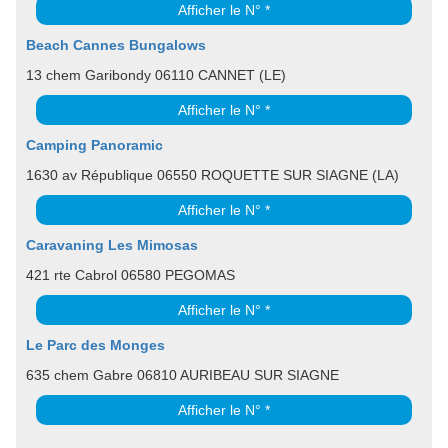
Afficher le N° *
Beach Cannes Bungalows
13 chem Garibondy 06110 CANNET (LE)
Afficher le N° *
Camping Panoramic
1630 av République 06550 ROQUETTE SUR SIAGNE (LA)
Afficher le N° *
Caravaning Les Mimosas
421 rte Cabrol 06580 PEGOMAS
Afficher le N° *
Le Parc des Monges
635 chem Gabre 06810 AURIBEAU SUR SIAGNE
Afficher le N° *