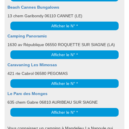
Beach Cannes Bungalows
13 chem Garibondy 06110 CANNET (LE)
Afficher le N° *
Camping Panoramic
1630 av République 06550 ROQUETTE SUR SIAGNE (LA)
Afficher le N° *
Caravaning Les Mimosas
421 rte Cabrol 06580 PEGOMAS
Afficher le N° *
Le Parc des Monges
635 chem Gabre 06810 AURIBEAU SUR SIAGNE
Afficher le N° *
Vous connaissez un camping à Mandelieu La Napoule qui