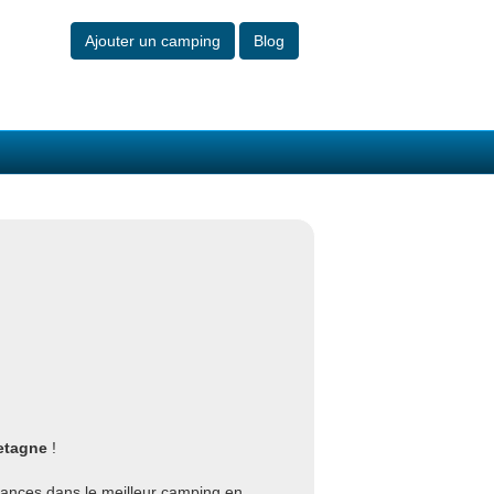
Ajouter un camping
Blog
etagne
!
cances dans le meilleur camping en