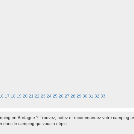
16
17
18
19
20
21
22
23
24
25
26
27
28
29
30
31
32
33
ping en Bretagne ? Trouvez, notez et recommandez votre camping préf
on dans le camping qui vous a déplu.