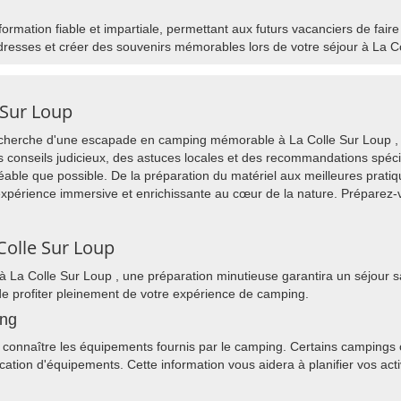
nformation fiable et impartiale, permettant aux futurs vacanciers de fair
dresses et créer des souvenirs mémorables lors de votre séjour à La Co
 Sur Loup
 recherche d'une escapade en camping mémorable à La Colle Sur Loup , 
s conseils judicieux, des astuces locales et des recommandations spéci
éable que possible. De la préparation du matériel aux meilleures prati
xpérience immersive et enrichissante au cœur de la nature. Préparez-
Colle Sur Loup
 La Colle Sur Loup , une préparation minutieuse garantira un séjour 
de profiter pleinement de votre expérience de camping.
ing
connaître les équipements fournis par le camping. Certains campings off
cation d'équipements. Cette information vous aidera à planifier vos acti