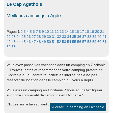
Le Cap Agathois
Meilleurs campings à Agde
Pages
1
2
3
4
5
6
7
8
9
10
11
12
13
14
15
16
17
18
19
20
21
22
23
24
25
26
27
28
29
30
31
32
33
34
35
36
37
38
39
40
41
42
43
44
45
46
47
48
49
50
51
52
53
54
55
56
57
58
59
60
61
62
63
Vous avez passé vos vacances dans un camping en Occitanie
? Trouvez, notez et recommandez votre camping préféré en
Occitanie ou au contraire incitez les internautes à ne pas
réserver de location dans le camping qui vous a déplu.
Vous êtes un camping en Occitanie ? Vous souhaitez figurer
sur notre comparatif de campings en Occitanie ?
Cliquez sur le lien suivant :
Ajouter un camping en Occitanie