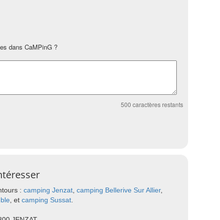
les dans CaMPinG ?
500
caractères restants
ntéresser
ntours :
camping Jenzat
,
camping Bellerive Sur Allier
,
ble
, et
camping Sussat
.
3800 JENZAT