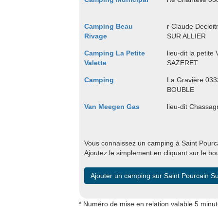
Camping Beau
r Claude Decloi
Rivage
SUR ALLIER
Camping La Petite
lieu-dit la petite
Valette
SAZERET
Camping
La Gravière 0
BOUBLE
Van Meegen Gas
lieu-dit Chass
Vous connaissez un camping à Saint Pourcai
Ajoutez le simplement en cliquant sur le bo
Ajouter un camping sur Saint Pourcain Su
* Numéro de mise en relation valable 5 minu