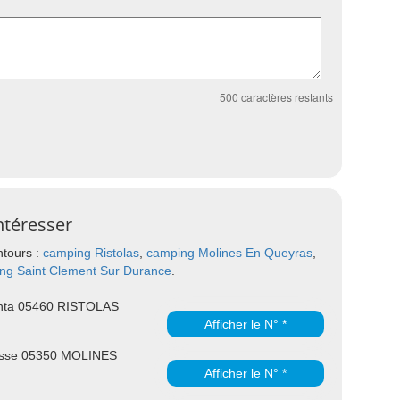
500
caractères restants
ntéresser
ntours :
camping Ristolas
,
camping Molines En Queyras
,
ng Saint Clement Sur Durance
.
nta 05460 RISTOLAS
Afficher le N° *
rosse 05350 MOLINES
Afficher le N° *