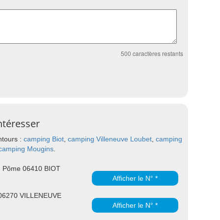
500
caractères restants
ntéresser
ntours :
camping Biot
,
camping Villeneuve Loubet
,
camping
camping Mougins
.
e Pôme 06410 BIOT
Afficher le N° *
 06270 VILLENEUVE
Afficher le N° *