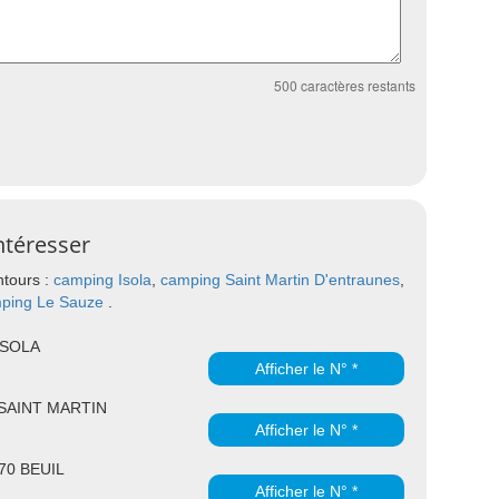
500
caractères restants
ntéresser
ntours :
camping Isola
,
camping Saint Martin D'entraunes
,
ping Le Sauze
.
 ISOLA
Afficher le N° *
 SAINT MARTIN
Afficher le N° *
470 BEUIL
Afficher le N° *