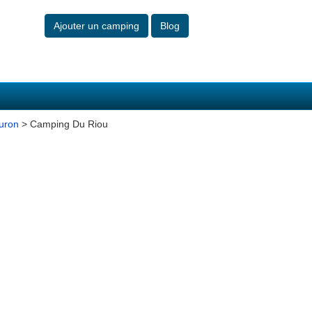
Ajouter un camping
Blog
uron
> Camping Du Riou