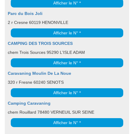
Afficher le N° *
Parc du Bois Joli
2 r Cresne 60119 HENONVILLE
Afficher le N° *
CAMPING DES TROIS SOURCES
chem Trois Sources 95290 L'ISLE ADAM
Afficher le N° *
Caravaning Moulin De La Noue
320 r Fresne 60240 SENOTS
Afficher le N° *
Camping Caravaning
chem Rouillard 78480 VERNEUIL SUR SEINE
Afficher le N° *