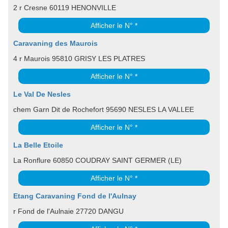
2 r Cresne 60119 HENONVILLE
Afficher le N° *
Caravaning des Maurois
4 r Maurois 95810 GRISY LES PLATRES
Afficher le N° *
Le Val De Nesles
chem Garn Dit de Rochefort 95690 NESLES LA VALLEE
Afficher le N° *
La Belle Etoile
La Ronflure 60850 COUDRAY SAINT GERMER (LE)
Afficher le N° *
Etang Caravaning Fond de l'Aulnay
r Fond de l'Aulnaie 27720 DANGU