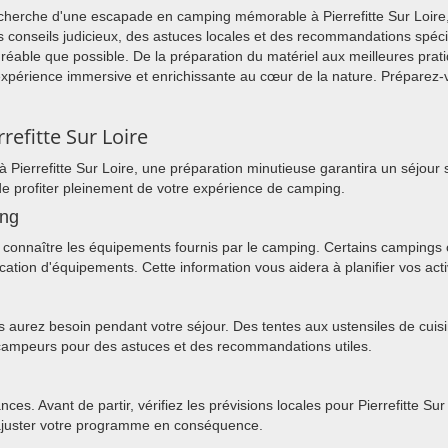
recherche d'une escapade en camping mémorable à Pierrefitte Sur Loire
s conseils judicieux, des astuces locales et des recommandations spéci
agréable que possible. De la préparation du matériel aux meilleures pra
xpérience immersive et enrichissante au cœur de la nature. Préparez-
refitte Sur Loire
 Pierrefitte Sur Loire, une préparation minutieuse garantira un séjour
de profiter pleinement de votre expérience de camping.
ing
connaître les équipements fournis par le camping. Certains campings off
cation d'équipements. Cette information vous aidera à planifier vos acti
us aurez besoin pendant votre séjour. Des tentes aux ustensiles de cuis
s campeurs pour des astuces et des recommandations utiles.
ces. Avant de partir, vérifiez les prévisions locales pour Pierrefitte 
à ajuster votre programme en conséquence.