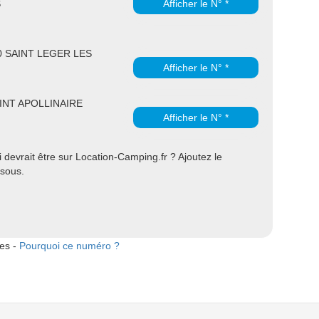
S
Afficher le N° *
60 SAINT LEGER LES
Afficher le N° *
AINT APOLLINAIRE
Afficher le N° *
devrait être sur Location-Camping.fr ? Ajoutez le
ssous.
tes -
Pourquoi ce numéro ?