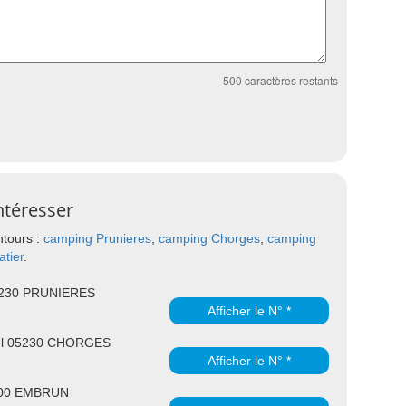
500
caractères restants
ntéresser
ntours :
camping Prunieres
,
camping Chorges
,
camping
tier
.
5230 PRUNIERES
Afficher le N° *
hel 05230 CHORGES
Afficher le N° *
5200 EMBRUN