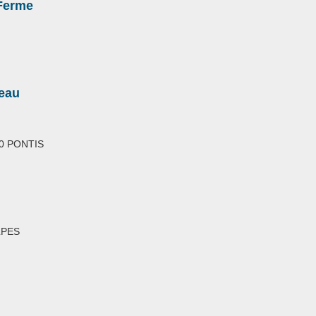
 Ferme
teau
160 PONTIS
LPES