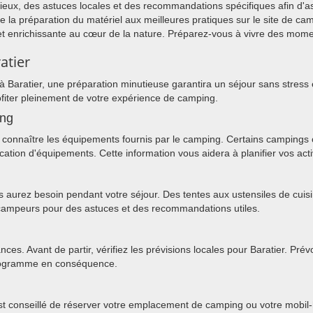
icieux, des astuces locales et des recommandations spécifiques afin d'
 De la préparation du matériel aux meilleures pratiques sur le site de
t enrichissante au cœur de la nature. Préparez-vous à vivre des moment
atier
 Baratier, une préparation minutieuse garantira un séjour sans stress
fiter pleinement de votre expérience de camping.
ing
connaître les équipements fournis par le camping. Certains campings off
cation d'équipements. Cette information vous aidera à planifier vos acti
us aurez besoin pendant votre séjour. Des tentes aux ustensiles de cuis
s campeurs pour des astuces et des recommandations utiles.
ces. Avant de partir, vérifiez les prévisions locales pour Baratier. P
 programme en conséquence.
 est conseillé de réserver votre emplacement de camping ou votre mobil