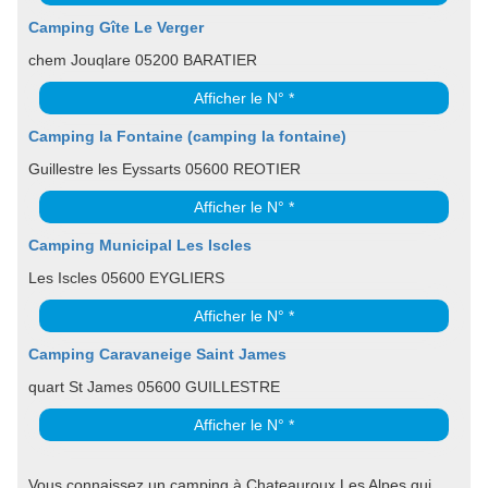
Camping Gîte Le Verger
chem Jouqlare 05200 BARATIER
Afficher le N° *
Camping la Fontaine (camping la fontaine)
Guillestre les Eyssarts 05600 REOTIER
Afficher le N° *
Camping Municipal Les Iscles
Les Iscles 05600 EYGLIERS
Afficher le N° *
Camping Caravaneige Saint James
quart St James 05600 GUILLESTRE
Afficher le N° *
Vous connaissez un camping à Chateauroux Les Alpes qui