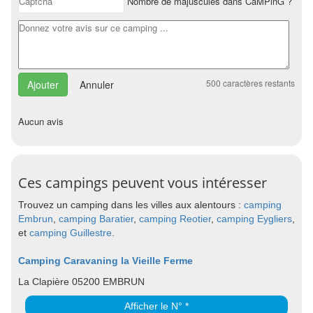
Nombre de majuscules dans CaMPinG ?
500
caractères restants
Annuler
Aucun avis
Ces campings peuvent vous intéresser
Trouvez un camping dans les villes aux alentours :
camping
Embrun
,
camping Baratier
,
camping Reotier
,
camping Eygliers
,
et
camping Guillestre
.
Camping Caravaning la Vieille Ferme
La Clapière 05200 EMBRUN
Afficher le N° *