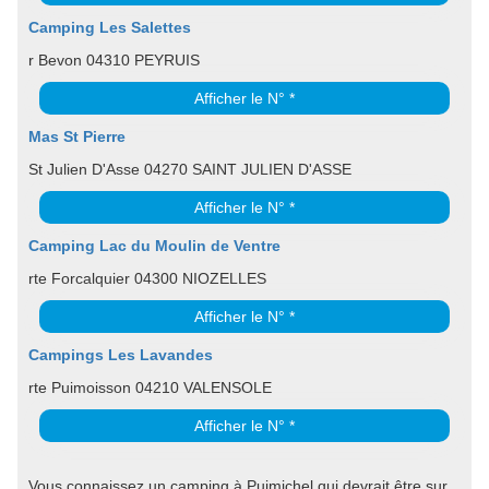
Camping Les Salettes
r Bevon 04310 PEYRUIS
Afficher le N° *
Mas St Pierre
St Julien D'Asse 04270 SAINT JULIEN D'ASSE
Afficher le N° *
Camping Lac du Moulin de Ventre
rte Forcalquier 04300 NIOZELLES
Afficher le N° *
Campings Les Lavandes
rte Puimoisson 04210 VALENSOLE
Afficher le N° *
Vous connaissez un camping à Puimichel qui devrait être sur