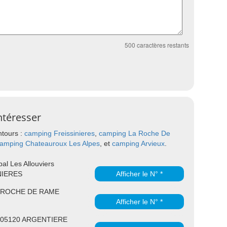
500
caractères restants
ntéresser
ntours :
camping Freissinieres
,
camping La Roche De
amping Chateauroux Les Alpes
, et
camping Arvieux
.
al Les Allouviers
NIERES
Afficher le N° *
10 ROCHE DE RAME
Afficher le N° *
te 05120 ARGENTIERE