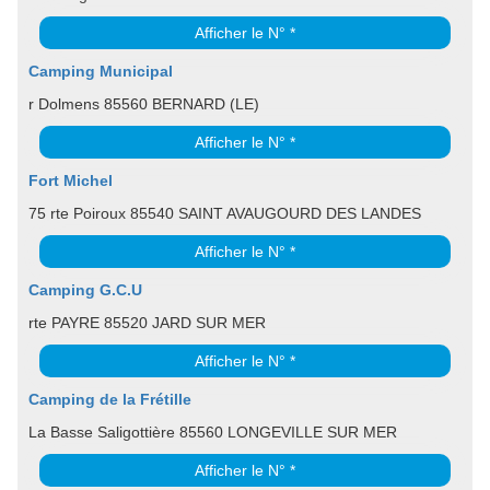
Afficher le N° *
Camping Municipal
r Dolmens 85560 BERNARD (LE)
Afficher le N° *
Fort Michel
75 rte Poiroux 85540 SAINT AVAUGOURD DES LANDES
Afficher le N° *
Camping G.C.U
rte PAYRE 85520 JARD SUR MER
Afficher le N° *
Camping de la Frétille
La Basse Saligottière 85560 LONGEVILLE SUR MER
Afficher le N° *