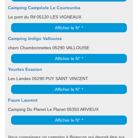
Camping Campéole Le Courounba
Le pont du Rif 05120 LES VIGNEAUX
Afficher le N° *
Camping Indigo Vallouise
chem Chambonnettes 05290 VALLOUISE
Afficher le N° *
Yourtes Evasion
Les Landes 05290 PUY SAINT VINCENT
Afficher le N° *
Faure Laurent
Camping Du Planet Le Planet 05350 ARVIEUX
Afficher le N° *
Vous connaissez un camping à Briancon qui devrait être sur